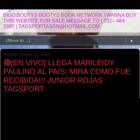
BIGO BOOTYS BOOTYS BOOK NETWORK / WANNA BUY
THIS WEBSITE FOR SALE MESSAGE TO ( 732-- 484-
3395 ) TAGSPORTASSN@HOTMAIL.COM
▼
Monday, August 12, 2024
🔴[EN VIVO] LLEGA MARILEIDY
PAULINO AL PAÍS; MIRA COMO FUE
RECIBIDA!!! JUNIOR ROJAS
TAGSPORT